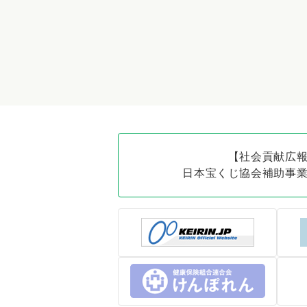
【社会貢献広
日本宝くじ協会
補助事